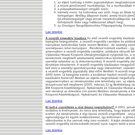
az eljáró hatóság a külön jogszabályban meghatározot
a közúti járművezető munkáltatója, ha a munkavállaló m
a pályaalkalmasságot vizsgáló szerv;
bármely orvos, ha tudomása van arról, hogy az általa ke
betegséget, illetőleg állapotot észlel, amely közúti já
(pl.elmebetegséget vagy annak maradványállapotát, bár
befolyásoló látás vagy hallászavart állapít meg)
az Országos Nyugdíjbiztosítási Főigazgatóság Orvosszak
Lap tetejére
A vezetői engedély kiadása
Az első vezetői engedély kiadására,
kategória bejegyzésére, a vezetői engedély cseréjére és pótlásá
hiányában tartózkodási helye szerint illetékes - de szükség ese
személyesen lehet benyújtani . Rendkívül indokolt esetben - így
amennyiben a vezetői engedély cseréjére, pótlására irányuló ké
Választási Hivatal Központi Okmányirodájánál nyújtották be, a v
kérelemnek megfelelő adattartalmú elektronikus kérelmet állít elő
személyi adatokat az új dokumentumba). A vezetői engedély iránt
fényképet készítenek. A vezetői engedély kiadásakor meggyőző
kell vinni a személyi igazolványunkat vagy útlevelünket, valamint a
a vezetői engedély jogszabály által előírt illetékét. A vezetői eng
4000 forint. Új kategória esetén a korábban kiadott vezetői enge
kiadásáért fizetendő illetéket az eljárás megindítását megelőző
vagyamennyiben az okmányirodán erre lehetőség van, az eljárá
készpénzzel kell megfizetni (2005. március 31-ig illetékbélyeg vásá
BM Központi Adatfeldolgozó, Nyilvántartó és Választási Hivatal 
vett okmányt az értesítési cím szerint illetékes okmányiroda a ki
Központi Adatfeldolgozó, Nyilvántartó és Választási Hivatalnak
Lap tetejére
Ki kell-e cseréltetni a régi típusú jogosítványt?
A 2001. január
továbbra is érvényesek, és nincs arra lehetőség, hogy lejárat elő
ezeket. Az okmányiroda a régi típusú vezetői engedélybe - anna
egészségügyi és egyéb korlátozásokat, így különösen: a jármű-kate
változásokat is (ha vannak még üres rovatok) . A lejárt okmányo
vezetői engedély kézhezvételét követő nyolc napon belül a lecse
Lap tetejére