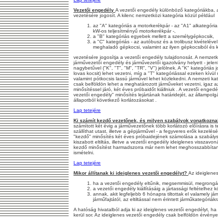
Vezetői engedély
A vezetői engedély különböző kategóriákba, a
vezetésére jogosít. A kilenc nemzetközi kategória közül például
az "A" kategóriás a motorkerékpár - az "A1" alkategóri
kW-os teljesítményű motorkerékpár -,
a "B" kategóriás egyebek mellett a személygépkocsik,
a "C" kategóriás - az autóbusz és a trolibusz kivétel
meghaladó gépkocsi, valamint az ilyen gépkocsiból és 
vezetésére jogosítja a vezetői engedély tulajdonosát. A nemzetköz
járművezetői engedély és járművezetői igazolvány helyett - jele
nagybetűvel ("K", "T", "M", "TR", "V") jelölnek. A "K" kategóriás jo
lovas kocsit) lehet vezetni, míg a "T" kategóriással ezeken kív
valamint pótkocsis lassú járművel lehet közlekedni. A nemzeti k
csak belföldön lehet a meghatározott járműveket vezetni, igaz a
minősítéssel járó, két éves próbaidőt kiállniuk . A vezetői enged
vezetői engedély" minősítés lejártának határidejét, az állampolgá
állapotból következő korlátozásokat .
Lap tetejére
Ki számít kezdő vezetőnek, és milyen szabályok vonatkozn
számított két évig a járművezetőnek több korlátozó előírásra is 
szállíthat utast, illetve a gépjárművel - a fegyveres erők kezelé
"kezdő" minősítés két éves próbaidejének számolása a szabály
kiszabott eltiltás, illetve a vezetői engedély ideiglenes visszav
kezdő minősítést harmadszorra már nem lehet meghosszabbítani 
ismételni.
Lap tetejére
Mikor állítanak ki ideiglenes vezetői engedélyt?
Az ideiglenes
ha a vezetői engedély eltűnik, megsemmisül, megrongál
a vezetői engedély kiállításáig a jártassági feltételhez
annak, akit legfeljebb 6 hónapra tiltottak el valamely já
járműfajtától, az eltiltással nem érintett járműkategóriákr
A hatóság hivatalból adja ki az ideiglenes vezetői engedélyt, ha a
kerül sor. Az ideiglenes vezetői engedély csak belföldön érvénye