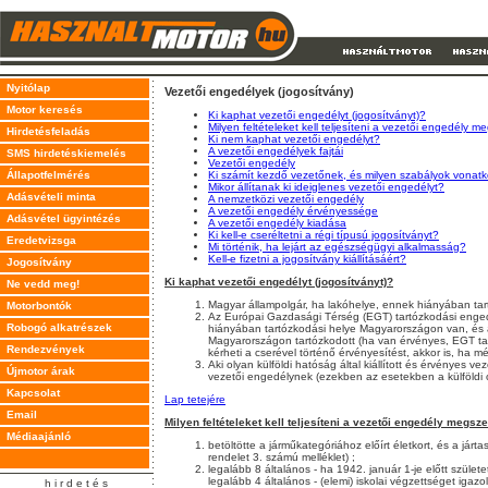
Nyitólap
Vezetői engedélyek (jogosítvány)
Motor keresés
Ki kaphat vezetői engedélyt (jogosítványt)?
Milyen feltételeket kell teljesíteni a vezetői engedély
Hirdetésfeladás
Ki nem kaphat vezetői engedélyt?
A vezetői engedélyek fajtái
SMS hirdetéskiemelés
Vezetői engedély
Állapotfelmérés
Ki számít kezdő vezetőnek, és milyen szabályok vonat
Mikor állítanak ki ideiglenes vezetői engedélyt?
Adásvételi minta
A nemzetközi vezetői engedély
A vezetői engedély érvényessége
Adásvétel ügyintézés
A vezetői engedély kiadása
Ki kell-e cseréltetni a régi típusú jogosítványt?
Eredetvizsga
Mi történik, ha lejárt az egészségügyi alkalmasság?
Kell-e fizetni a jogosítvány kiállításáért?
Jogosítvány
Ki kaphat vezetői engedélyt (jogosítványt)?
Ne vedd meg!
Magyar állampolgár, ha lakóhelye, ennek hiányában ta
Motorbontók
Az Európai Gazdasági Térség (EGT) tartózkodási enged
Robogó alkatrészek
hiányában tartózkodási helye Magyarországon van, és
Magyarországon tartózkodott (ha van érvényes, EGT tagál
Rendezvények
kérheti a cserével történő érvényesítést, akkor is, ha m
Aki olyan külföldi hatóság által kiállított és érvényes 
Újmotor árak
vezetői engedélynek (ezekben az esetekben a külföldi 
Kapcsolat
Lap tetejére
Email
Milyen feltételeket kell teljesíteni a vezetői engedély megs
Médiaajánló
betöltötte a járműkategóriához előírt életkort, és a járt
rendelet 3. számú melléklet) ;
legalább 8 általános - ha 1942. január 1-je előtt születet
legalább 4 általános - (elemi) iskolai végzettséget igazo
h i r d e t é s