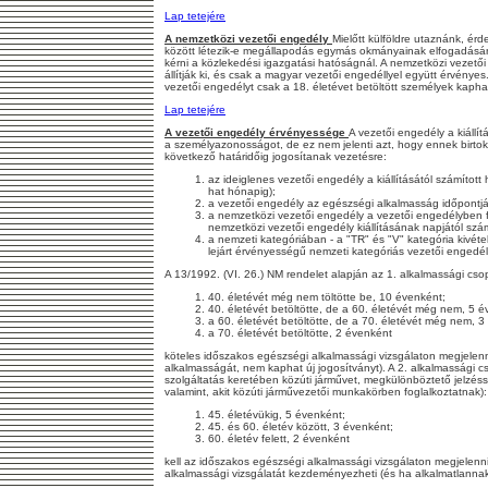
Lap tetejére
A nemzetközi vezetői engedély
Mielőtt külföldre utaznánk, ér
között létezik-e megállapodás egymás okmányainak elfogadásáró
kérni a közlekedési igazgatási hatóságnál. A nemzetközi vezető
állítják ki, és csak a magyar vezetői engedéllyel együtt érvénye
vezetői engedélyt csak a 18. életévet betöltött személyek kapha
Lap tetejére
A vezetői engedély érvényessége
A vezetői engedély a kiállítá
a személyazonosságot, de ez nem jelenti azt, hogy ennek birto
következő határidőig jogosítanak vezetésre:
az ideiglenes vezetői engedély a kiállításától számított 
hat hónapig);
a vezetői engedély az egészségi alkalmasság időpontjá
a nemzetközi vezetői engedély a vezetői engedélyben fe
nemzetközi vezetői engedély kiállításának napjától szám
a nemzeti kategóriában - a "TR" és "V" kategória kivételé
lejárt érvényességű nemzeti kategóriás vezetői engedélyt
A 13/1992. (VI. 26.) NM rendelet alapján az 1. alkalmassági csop
40. életévét még nem töltötte be, 10 évenként;
40. életévét betöltötte, de a 60. életévét még nem, 5 é
a 60. életévét betöltötte, de a 70. életévét még nem, 3
a 70. életévét betöltötte, 2 évenként
köteles időszakos egészségi alkalmassági vizsgálaton megjelenn
alkalmasságát, nem kaphat új jogosítványt). A 2. alkalmassági c
szolgáltatás keretében közúti járművet, megkülönböztető jelzéssel
valamint, akit közúti járművezetői munkakörben foglalkoztatnak):
45. életévükig, 5 évenként;
45. és 60. életév között, 3 évenként;
60. életév felett, 2 évenként
kell az időszakos egészségi alkalmassági vizsgálaton megjelenni
alkalmassági vizsgálatát kezdeményezheti (és ha alkalmatlannak