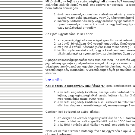
Mi történik, ha lejárt az egészségügyi alkalmasság?
Amennyib
akár régi, akár új típusú vezetői engedéllyel rendelkezik -, a jogo
bemutatása szükséges:
érvényes személyazonosításra alkalmas okmány, amely l
személyazonosító igazolvány vagy új, kártyaformátumú 
lakóhely, tartózkodási hely vagy szálláshely igazolására
típusú személyazonosító igazolvány vagy hatósági igazo
vagy tartózkodási engedély .
Az eljáró ügyintézőnél le kell adni:
az egészségügyi alkalmasságot igazoló orvosi vélemény
az ügyfél birtokában lévő vezetői engedélyt, járművezet
megfelelő értékű - főszabályként 4000 forint összegű - i
kitöltött nyilatkozatot arról, hogy a kérelmező nem mi
alkalmatlannak (a nyomtatványt az okmányirodában boc
A pályaalkalmassági igazolást csak ritka esetben - ha kizárás vag
jogosítvány igazolja a pályaalkalmasságot . Az eljárás során az üg
adatlapot járművezetésre jogosító okmány kérelemhez. Az okmá
vezetői engedély kiadásáról. A vezetői engedélyét postai úton 
átvenni.
Lap tetejére
Kell-e fizetni a jogosítvány kiállításáért?
Igen, illetékköteles, 
a vezetői engedély kiváltása, cseréje - akár adatvált
lejárta, vagy egészségi alkalmasság lejárta miatt kerül 
megrongálódás miatt: 4000 forint;
a vezetői engedély kiállítása a 70. életévét betöltött
előírása alapján a vezetői engedély érvényessége 1 év 
Csekken kell befizetni az alábbi díjakat:
az ideiglenes vezetői engedély kiállításáért 1500 forinto
a nemzetközi vezetői engedély kiállításáért 1500 forinto
a külföldi hatóság által kiállított vezetői engedély honos
Nem kell illetéket fizetni a hatóság téves bejegyzésén alapuló, 
okmány kiadásáért.