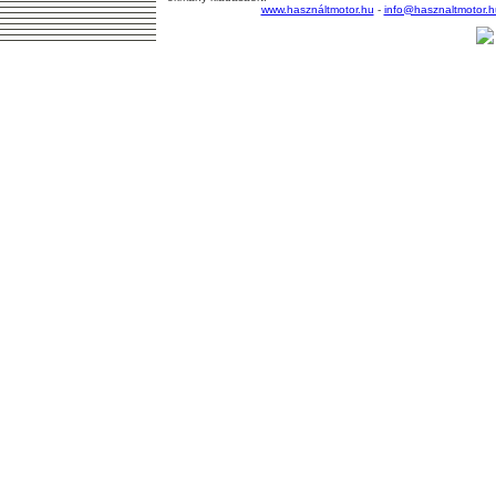
www.használtmotor.hu
-
info@hasznaltmotor.h