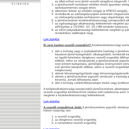
az állati erővel vont jármű vezetői vizsgához elegendő, ha
h i r d e t é s
a járművezetői tanfolyam elméleti részét igazoltan elvé
tanfolyammentes vizsgát tehet;
sikeresen letette az elméleti vizsgát (a KRESZ-vizsgát), 
rendelkezik az elsősegélynyújtási ismeretek megszerzé
az elsősegélynyújtási tanfolyamot vagy végzettsége miat
a járművezetésre közlekedésbiztonsági szempontból al
az egészségügyi alkalmasság feltételeinek megfelel (a
előírásokat a 13/1992. (VI. 26.) NM rendelet határozza 
az előírt pályaalkalmassági feltételeknek megfelel (a pá
rendeletben találhatjuk meg) .
Lap tetejére
Ki nem kaphat vezetői engedélyt?
Közlekedésbiztonsági szemp
akit a bíróság vagy a szabálysértési hatóság a járműveze
kiszabott jármű-kategóriától, alkategóriától, kombinált k
az ügyfél kérelmére ideiglenes vezetői engedély állíthat
eltiltást, ekkor az okmányiroda a járművezetésre jogosít
nem érintett kategóriára, járműfajtára érvényesített ok
eső járműre kiterjedő eltiltást, ekkor a vezetői engedél
tulajdonosa);
akinek kényszergyógyítását vagy kényszergyógykezelésé
akinek a járművezetésre jogosító okmányát a hatóság jog
bevonta, annak időtartama alatt;
akit a bíróság cselekvőképességet kizáró vagy korlátoz
A közlekedésbiztonsági szempontból járművezetésre alkalmatla
vezetői engedélyt kérelmezőnek írásban kell nyilatkoznia arról,
megfelel a közlekedésbiztonsági feltételeknek.
Lap tetejére
A vezetői engedélyek fajtái
A járművezetésre jogosító okmányo
három csoportja van:
a vezetői engedély,
az ideiglenes vezetői engedély,
a nemzetközi vezetői engedély.
Lap tetejére