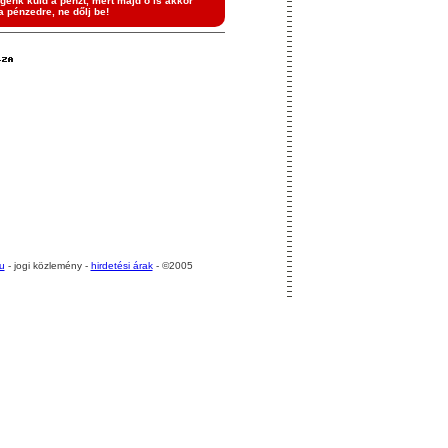
genk küld a pénzt, mert majd ő is akkor
a pénzedre, ne dőlj be!
u
- jogi közlemény -
hirdetési árak
- ©2005