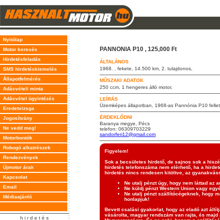
Nyitólap
PANNONIA P10 , 125,000 Ft
Motor keresés
Hirdetésfeladás
ÁLTALÁNOS
1968. , fekete, 14.500 km, 2. tulajdonos,
SMS hirdetéskiemelés
Állapotfelmérés
MŰSZAKI ADATOK
250 ccm, 1 hengeres álló motor,
Adásvételi minta
Adásvétel ügyintézés
LEÍRÁS
Üzemképes állapotban, 1968-as Pannónia P10 fellet
Eredetvizsga
ÉRDEKLŐDNI
Jogosítvány
Baranya megye, Pécs
Ne vedd meg!
telefon: 06309703229
sandorferi12@gmail.com
Motorbontók
Robogó alkatrészek
Figyelem!
Rendezvények
Sok a becsületes hirdető, de sajnos sok a hisz
Újmotor árak
hirdetés telefonszáma nem elérhető, ha a hirdető
hirdetés nincs rendesen kitöltve, az gyanakvásr
Kapcsolat
Ne utalj pénzt úgy, hogy nem láttad az a
Email
Ne küldj pénzt Western Union vagy eg
Ne utalj pénzt szállítócégeknek, hogy ma
Médiaajánló
honlapjuk!
Bevett csalási gyakorlat, hogy az eladó azt állí
vásárolta, magyar rendszám van rajta, és majd a
h i r d e t é s