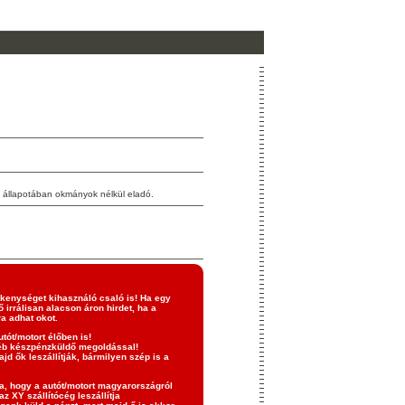
 állapotában okmányok nélkül eladó.
ékenységet kihasználó csaló is! Ha egy
 irrálisan alacson áron hirdet, ha a
a adhat okot.
utót/motort élőben is!
yéb készpénzküldő megoldással!
jd ők leszállítják, bármilyen szép is a
tja, hogy a autót/motort magyarországról
z XY szállítócég leszállítja