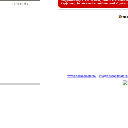
Magyarországra. És ne neki, hanem a szállítócé
kapja meg, ha átvetted az autót/motort! Vigyázz 
h i r d e t é s
www.használtmotor.hu
-
info@hasznaltmotor.h